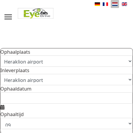
Selecteer de taal
Ophaalplaats
Inleverplaats
Ophaaldatum
Ophaaltijd
: